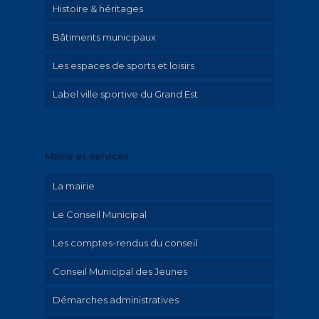
Histoire & héritages
Bâtiments municipaux
Patrimoine
Les espaces de sports et loisirs
Parcours historique
Label ville sportive du Grand Est
Illustrations Irolla
Exposition Emilie Hautier « Saint-Memmie
en histoire »
Mairie et services
Historique
La mairie
Le Conseil Municipal
Les comptes-rendus du conseil
Conseil Municipal des Jeunes
Démarches administratives