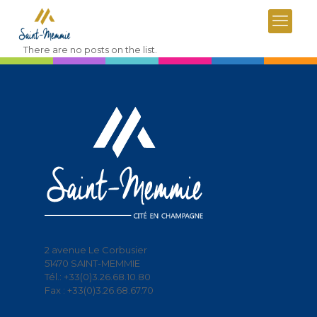
There are no posts on the list.
2 avenue Le Corbusier
51470 SAINT-MEMMIE
Tél.: +33(0)3.26.68.10.80
Fax : +33(0)3.26.68.67.70