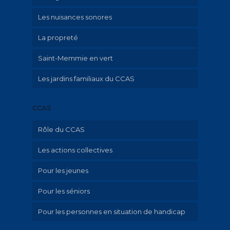
Les nuisances sonores
La propreté
Saint-Memmie en vert
Les jardins familiaux du CCAS
CCAS
Rôle du CCAS
Les actions collectives
Qu’est-ce que le CCAS?
Pour les jeunes
Aide aux familles avec enfant mineur
Pour les séniors
Hébergement d’urgence et aide au
Ville amie des enfants
logement
Pour les personnes en situation de handicap
Portage de repas à domicile
Emploi-insertion – Aide au numérique et