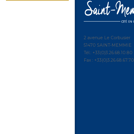
2 avenue Le Corbusier
51470 SAINT-MEMMIE
Tél.: +33(0)3.26.68.10.80
Fax : +33(0)3.26.68.67.70