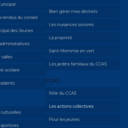
unicipal
Bien gérer mes déchets
-rendus du conseil
Les nuisances sonores
cipal des Jeunes
La propreté
dministratives
Saint-Memmie en vert
 salles
 et travaux
Les jardins familiaux du CCAS
ie scolaire
et PACS
CCAS
sidents
e
périscolaires
Rôle du CCAS
ns à l’école de
Les actions collectives
Qu’est-ce que le CCAS?
e musique
culturelles
 Ados
Pour les jeunes
Aide aux familles avec enfant
 sportives
mineur