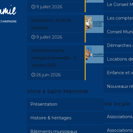
Le Conseil M
9 juillet 2026
Les comptes
Inscriptions : école de
musique
Conseil Muni
9 juillet 2026
Démarches a
Inscriptions sortie
intergénérationnelle – 3
Locations de
Urbanisme
octobre 2026
Enfance et v
Mariage 
26 juin 2026
Nouveaux ré
Cimetièr
Activités 
Vivre à Saint-Memmie
Etat civil
Inscriptio
Vie locale
Présentation
musique
L’école d
Associations 
Histoire & héritages
L’espace
Associations
Bâtiments municipaux
Patrimoine