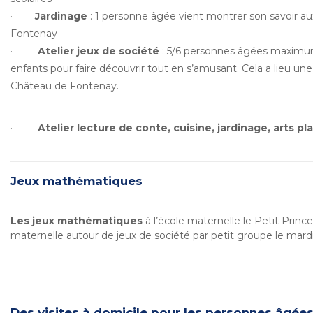
·
Jardinage
: 1 personne âgée vient montrer son savoir a
Fontenay
·
Atelier jeux de société
: 5/6 personnes âgées maximum 
enfants pour faire découvrir tout en s’amusant. Cela a lieu une
Château de Fontenay.
·
Atelier
lecture de conte, cuisine, jardinage, arts pl
Jeux mathématiques
Les jeux mathématiques
à l’école maternelle le Petit Prince
maternelle autour de jeux de société par petit groupe le mardi
Des visites à domicile pour les personnes âgées 