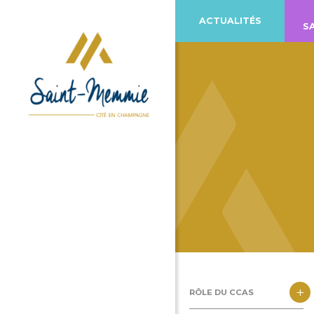
ACTUALITÉS
S
+
RÔLE DU CCAS