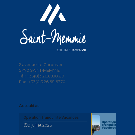
2 avenue Le Corbusier
51470 SAINT-MEMMIE
Tél.: +33(0)3.26.68.10.80
Fax : +33(0)3.26.68.67.70
Actualités
Opération Tranquillité Vacances
9 juillet 2026