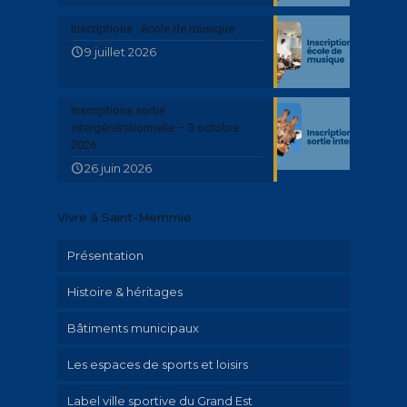
Inscriptions : école de musique
9 juillet 2026
Inscriptions sortie
intergénérationnelle – 3 octobre
2026
26 juin 2026
Vivre à Saint-Memmie
Présentation
Histoire & héritages
Bâtiments municipaux
Patrimoine
Les espaces de sports et loisirs
Parcours historique
Label ville sportive du Grand Est
Illustrations Irolla