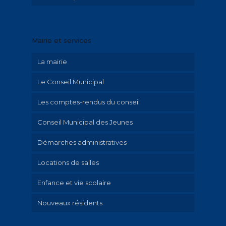
Exposition Emilie Hautier « Saint-Memmie
en histoire »
Mairie et services
Historique
La mairie
Le Conseil Municipal
Les comptes-rendus du conseil
Conseil Municipal des Jeunes
Démarches administratives
Locations de salles
Urbanisme et travaux
Enfance et vie scolaire
Mariage et PACS
Nouveaux résidents
Cimetière
Activités périscolaires
Etat civil
Inscriptions à l’école de musique