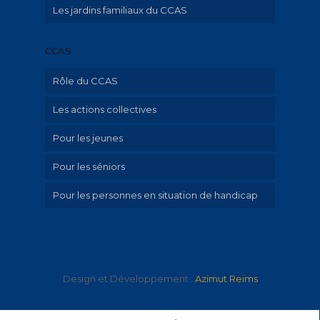
Les jardins familiaux du CCAS
CCAS
Rôle du CCAS
Les actions collectives
Qu’est-ce que le CCAS?
Pour les jeunes
Aide aux familles avec enfant mineur
Pour les séniors
Hébergement d’urgence et aide au
Ville amie des enfants
logement
Pour les personnes en situation de handicap
Portage de repas à domicile
Emploi-insertion – Aide au numérique et
aux démarches en ligne
PAU canicule, grand froid, épidémie
Droits, justice, médiation, violences
Informations, conseils et
accompagnement
Design et Développement :
Azimut Reims
M’investir