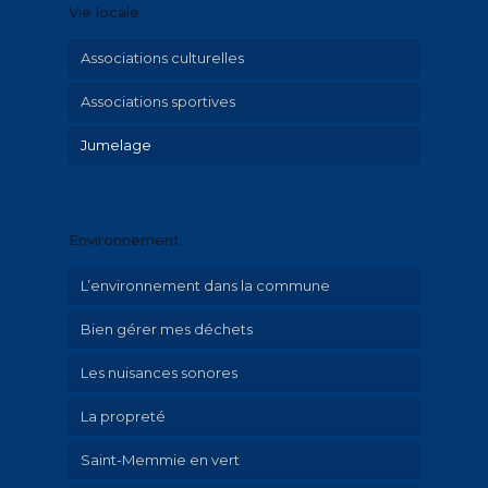
Vie locale
L’école de musique
L’espace Ados
Associations culturelles
Le collège Jean moulin
Associations sportives
L’élémentaire « Saint-Exupéry »
Jumelage
La maternelle « Le Petit Prince »
La crèche « Graine de malice »
Environnement
Le LAEP « Graine de Parents »
L’environnement dans la commune
Menus restauration scolaire et documents
Bien gérer mes déchets
Les nuisances sonores
La propreté
Saint-Memmie en vert