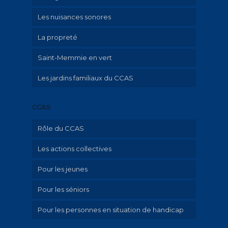
Les nuisances sonores
La propreté
Saint-Memmie en vert
Les jardins familiaux du CCAS
CCAS
Rôle du CCAS
Les actions collectives
Qu’est-ce que le CCAS?
Pour les jeunes
Aide aux familles avec enfant mineur
Pour les séniors
Hébergement d’urgence et aide au
Ville amie des enfants
logement
Pour les personnes en situation de handicap
Portage de repas à domicile
Emploi-insertion – Aide au numérique et