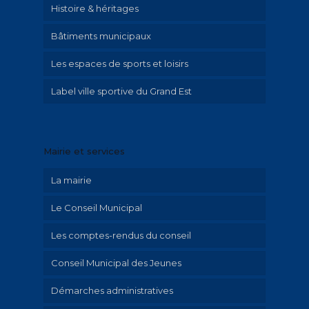
Histoire & héritages
Bâtiments municipaux
Patrimoine
Les espaces de sports et loisirs
Parcours historique
Label ville sportive du Grand Est
Illustrations Irolla
Exposition Emilie Hautier « Saint-Memmie
en histoire »
Mairie et services
Historique
La mairie
Le Conseil Municipal
Les comptes-rendus du conseil
Conseil Municipal des Jeunes
Démarches administratives