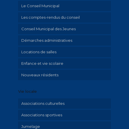
Le Conseil Municipal
Les comptes-rendus du conseil
Conseil Municipal des Jeunes
Démarches administratives
Locations de salles
Urbanisme et travaux
Enfance et vie scolaire
Mariage et PACS
Nouveaux résidents
Cimetière
Activités périscolaires
Etat civil
Inscriptions à l’école de musique
Vie locale
L’école de musique
L’espace Ados
Associations culturelles
Le collège Jean moulin
Associations sportives
L’élémentaire « Saint-Exupéry »
Jumelage