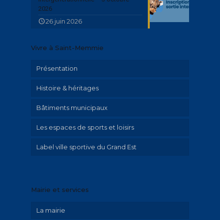
2026
26 juin 2026
Vivre à Saint-Memmie
Présentation
Histoire & héritages
Bâtiments municipaux
Patrimoine
Les espaces de sports et loisirs
Parcours historique
Label ville sportive du Grand Est
Illustrations Irolla
Exposition Emilie Hautier « Saint-Memmie
en histoire »
Mairie et services
Historique
La mairie