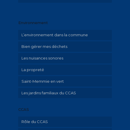
La maternelle « Le Petit Prince »
La crèche « Graine de malice »
Environnement
Le LAEP « Graine de Parents »
L’environnement dans la commune
Menus restauration scolaire et documents
Bien gérer mes déchets
Les nuisances sonores
La propreté
Saint-Memmie en vert
Les jardins familiaux du CCAS
CCAS
Rôle du CCAS